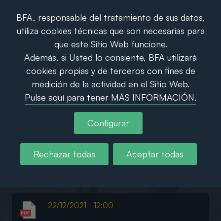
de valores
BFA, responsable del tratamiento de sus datos,
utiliza cookies técnicas que son necesarias para
que este Sitio Web funcione.
Información privilegiada y
Además, si Usted lo consiente, BFA utilizará
cookies propias y de terceros con fines de
Otra información relevante
medición de la actividad en el Sitio Web.
Pulse aquí para tener MÁS INFORMACIÓN.
También puede consultar OTRA INFORMACIÓN
HISTORICA. Información privilegiada y otra
Configurar
información relevante y Hechos relevantes de
emisores de valores
.
Rechazar todas
Aceptar todas
2021
22/12/2021 - 12:00