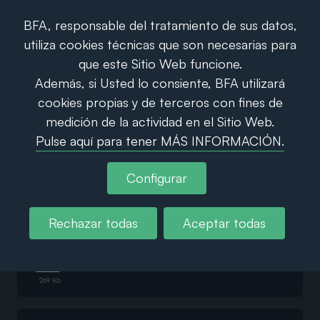
BFA, responsable del tratamiento de sus datos,
utiliza cookies técnicas que son necesarias para
que este Sitio Web funcione.
Código ético y políticas
Además, si Usted lo consiente, BFA utilizará
cookies propias y de terceros con fines de
corporativas
medición de la actividad en el Sitio Web.
Pulse aquí para tener MÁS INFORMACIÓN.
Código Ético
Configurar
266 Kb
Rechazar todas
Aceptar todas
Reglamento Interno de Conducta
269 Kb